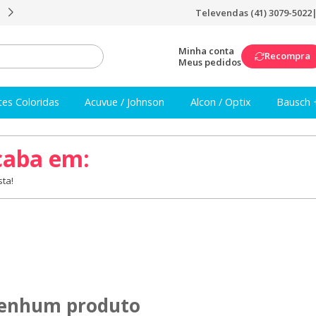
Televendas (41) 3079-5022
Frete Grátis a partir de R$249
Minha conta
Recompra
Meus pedidos
tes Coloridas
Acuvue / Johnson
Alcon / Optix
Bausch 
caba em:
ta!
enhum produto