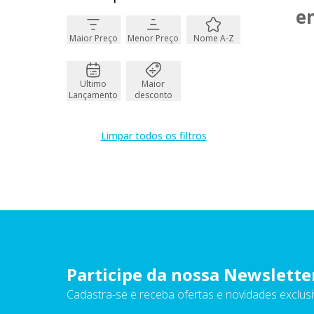
e
Maior Preço
Menor Preço
Nome A-Z
Ultimo
Maior
Lançamento
desconto
Limpar todos os filtros
Participe da nossa Newslette
Cadastra-se e receba ofertas e novidades exclusi