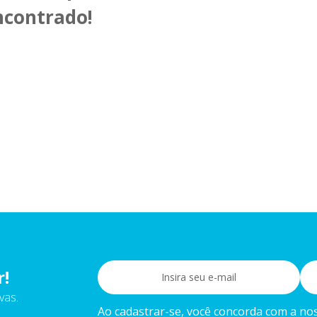
ncontrado!
r!
vas.
Ao cadastrar-se, você concorda com a noss