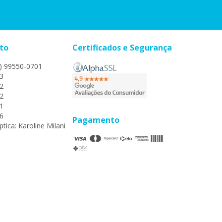
to
Certificados e Segurança
) 99550-0701
3
2
2
1
6
Pagamento
tica: Karoline Milani