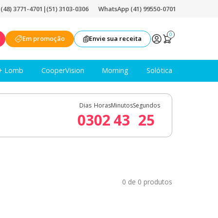
|
(48) 3771-4701
|
(51) 3103-0306
WhatsApp (41) 99550-0701
0
Em promoção
Envie sua receita
+ Lomb
CooperVision
Morning
Solótica
Dias
Horas
Minutos
Segundos
03
02
43
24
0 de 0 produtos