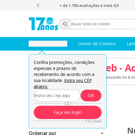
s e nota 4,9
O envio mais rápido do Brasil
Informe seu CEP
Lentes de Contato
Len
Confira promoções, condições
08.08 Lentes Web - A
especiais e prazos de
recebimento de acordo com a
Lentes de contato em oferta + 8% de desconto no à vis
sua localidade.
Insira seu CEP
abaixo.
Página inicial
11-11-Seleção
OK
OU
11-11-Seleção
Faça seu login
FECHAR
N
Ordenar por