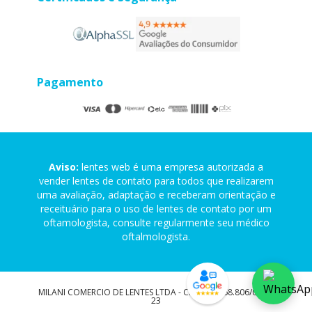
Pagamento
Aviso:
lentes web é uma empresa autorizada a
vender lentes de contato para todos que realizarem
uma avaliação, adaptação e receberam orientação e
receituário para o uso de lentes de contato por um
oftamologista, consulte regularmente seu médico
oftalmologista.
MILANI COMERCIO DE LENTES LTDA - CNPJ: 24.268.806/0001-
23