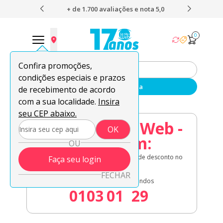
 e nota 5,0
O envio mais rápido do Brasil
Fr
0
Confira promoções,
condições especiais e prazos
Enviar sua receita
de recebimento de acordo
com a sua localidade.
Insira
seu CEP abaixo.
08.08 Lentes Web -
OK
Acaba em:
OU
Lentes de contato em oferta + 8% de desconto no
Faça seu login
à vista!
FECHAR
Dias
Horas
Minutos
Segundos
01
03
01
29