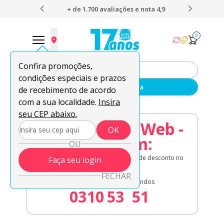
avaliações e nota 4,9
O envio mais rápido do Brasil
0
Confira promoções,
condições especiais e prazos
Enviar sua receita
de recebimento de acordo
com a sua localidade.
Insira
seu CEP abaixo.
08.08 Lentes Web -
OK
Acaba em:
OU
Lentes de contato em oferta + 8% de desconto no
Faça seu login
à vista!
FECHAR
Dias
Horas
Minutos
Segundos
03
10
53
51