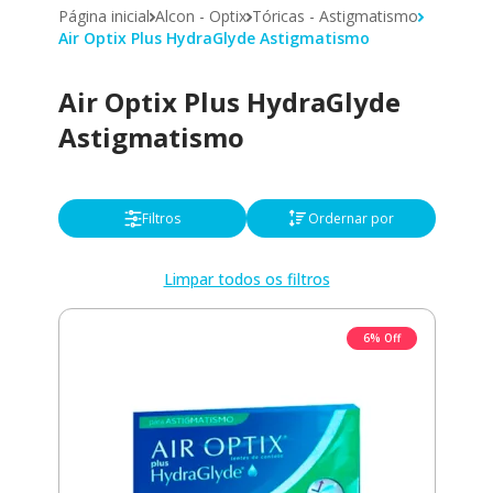
Página inicial
Alcon - Optix
Tóricas - Astigmatismo
Air Optix Plus HydraGlyde Astigmatismo
Air Optix Plus HydraGlyde
Astigmatismo
Filtros
Ordernar por
Limpar todos os filtros
6% Off