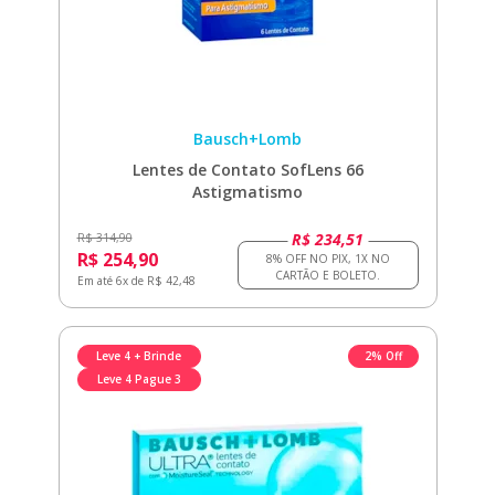
Bausch+Lomb
Lentes de Contato SofLens 66
Astigmatismo
R$ 234,51
R$ 314,90
R$ 254,90
Em até 6x de R$ 42,48
Leve 4 + Brinde
2% Off
Leve 4 Pague 3