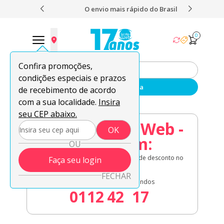
 nota 5,0
O envio mais rápido do Brasil
Fret
0
Confira promoções,
condições especiais e prazos
Enviar sua receita
de recebimento de acordo
com a sua localidade.
Insira
seu CEP abaixo.
08.08 Lentes Web -
OK
Acaba em:
OU
Lentes de contato em oferta + 8% de desconto no
Faça seu login
à vista!
FECHAR
Dias
Horas
Minutos
Segundos
01
12
42
16