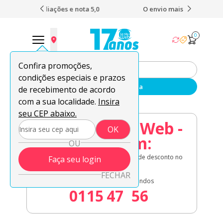
 nota 5,0
O envio mais rápido do Brasil
Fret
0
Confira promoções,
condições especiais e prazos
Enviar sua receita
de recebimento de acordo
com a sua localidade.
Insira
seu CEP abaixo.
08.08 Lentes Web -
OK
Acaba em:
OU
Lentes de contato em oferta + 8% de desconto no
Faça seu login
à vista!
FECHAR
Dias
Horas
Minutos
Segundos
01
15
47
55