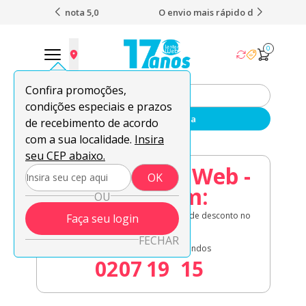
 nota 5,0
O envio mais rápido do Brasil
Fret
0
Confira promoções,
condições especiais e prazos
Enviar sua receita
de recebimento de acordo
com a sua localidade.
Insira
seu CEP abaixo.
08.08 Lentes Web -
OK
Acaba em:
OU
Lentes de contato em oferta + 8% de desconto no
Faça seu login
à vista!
FECHAR
Dias
Horas
Minutos
Segundos
02
07
19
14