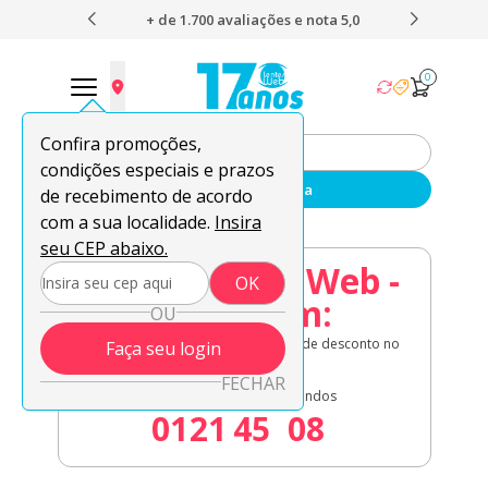
ão e boleto
+ de 1.700 avaliações e nota 5,0
O en
0
Confira promoções,
condições especiais e prazos
Enviar sua receita
de recebimento de acordo
com a sua localidade.
Insira
seu CEP abaixo.
08.08 Lentes Web -
OK
Acaba em:
OU
Lentes de contato em oferta + 8% de desconto no
Faça seu login
à vista!
FECHAR
Dias
Horas
Minutos
Segundos
01
21
45
08