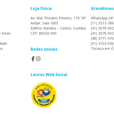
Loja Física
Atendimen
Av. Mal. Floriano Peixoto, 170 18º
WhatsApp (41
Andar, Sala 1805
(11) 3513-786
Edifício Bantiba – Centro, Curitiba
(41) 3079-502
e Envio
CEP: 80020-090
(41) 3076-502
(48) 3771-470
idade
(51) 3103-030
es
Técnica em Óp
Redes sociais
Lentes Web Social