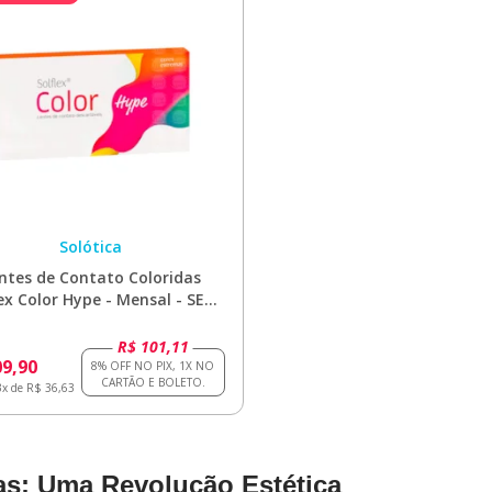
Solótica
ntes de Contato Coloridas
lex Color Hype - Mensal - SEM
GRAU
R$ 101,11
09,90
3x de R$ 36,63
as: Uma Revolução Estética