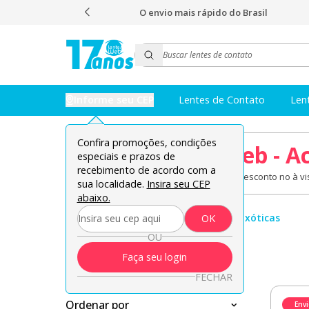
s e nota 4,9
O envio mais rápido do Brasil
Informe seu CEP
Lentes de Contato
Len
Confira promoções, condições
08.08 Lentes Web - A
especiais e prazos de
recebimento de acordo com a
Lentes de contato em oferta + 8% de desconto no à vis
sua localidade.
Insira seu CEP
abaixo.
Página inicial
Lentes Coloridas
Lentes Exóticas
OK
OU
Lentes Exóticas
Faça seu login
FECHAR
Ordenar por
Env