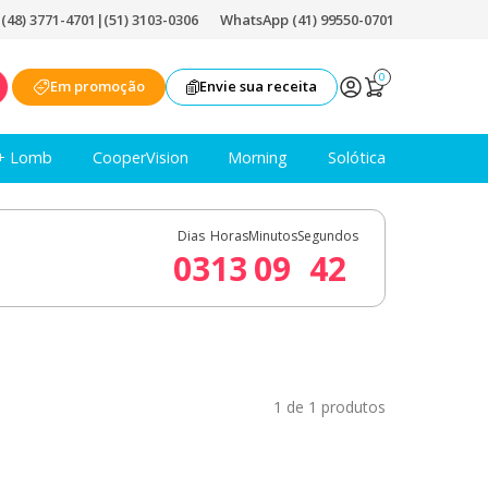
|
(48) 3771-4701
|
(51) 3103-0306
WhatsApp (41) 99550-0701
0
Em promoção
Envie sua receita
+ Lomb
CooperVision
Morning
Solótica
Dias
Horas
Minutos
Segundos
03
13
09
41
1 de 1 produtos