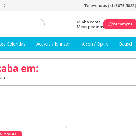
Televendas (41) 3079-5022
Frete Grátis a partir de R$249
Minha conta
Recompra
Meus pedidos
tes Coloridas
Acuvue / Johnson
Alcon / Optix
Bausch 
caba em:
ta!
io Imediato