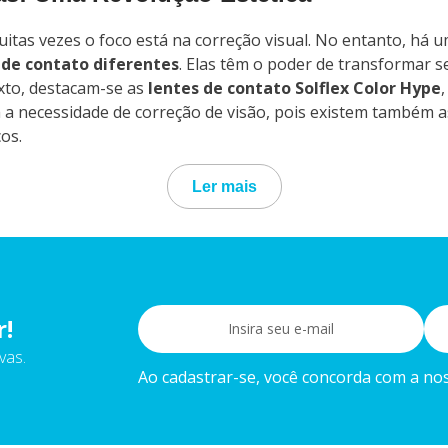
tas vezes o foco está na correção visual. No entanto, há um
 de contato diferentes
. Elas têm o poder de transformar se
xto, destacam-se as
lentes de contato Solflex Color Hype
a necessidade de correção de visão, pois existem também 
os.
Ler mais
r!
vas.
Ao cadastrar-se, você concorda com a noss