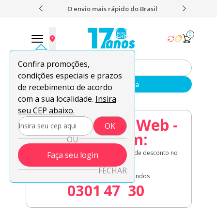
 nota 4,9
O envio mais rápido do Brasil
Fret
0
Confira promoções,
condições especiais e prazos
Enviar sua receita
de recebimento de acordo
com a sua localidade.
Insira
seu CEP abaixo.
08.08 Lentes Web -
OK
Acaba em:
OU
Lentes de contato em oferta + 8% de desconto no
Faça seu login
à vista!
FECHAR
Dias
Horas
Minutos
Segundos
03
01
47
30