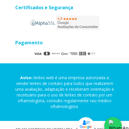
Certificados e Segurança
Pagamento
Aviso:
lentes web é uma empresa autorizada a
vender lentes de contato para todos que realizarem
uma avaliação, adaptação e receberam orientação e
receituário para o uso de lentes de contato por um
oftamologista, consulte regularmente seu médico
oftalmologista.