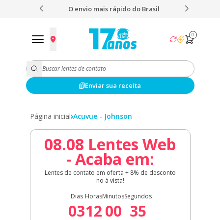
 nota 4,9
O envio mais rápido do Brasil
Fret
0
Enviar sua receita
Página inicial
Acuvue - Johnson
08.08 Lentes Web
- Acaba em:
Lentes de contato em oferta + 8% de desconto
no à vista!
Dias
Horas
Minutos
Segundos
03
12
00
35