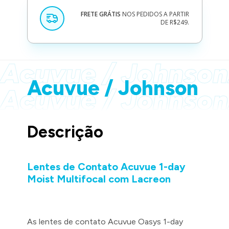
FRETE GRÁTIS
NOS PEDIDOS A PARTIR
DE R$249.
Acuvue / Johnson
Acuvue / Johnson
Acuvue / Johnson
Acuvue / Johnson
Descrição
Lentes de Contato Acuvue 1-day
Moist Multifocal com Lacreon
As lentes de contato Acuvue Oasys 1-day