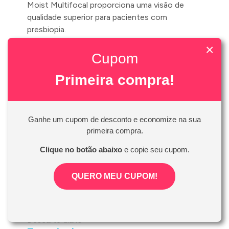
Moist Multifocal proporciona uma visão de
qualidade superior para pacientes com
presbiopia.
×
Fabricante:
Cupom
Johnson&Johnson
Primeira compra!
Modelo:
Acuvue Oasys 1-day Moist Multifocal
Indicação:
Ganhe um cupom de desconto e economize na sua
primeira compra.
Miopia e hipermetropia combinados à
presbiopia (dificuldade de focalizar de perto,
Clique no botão abaixo
e copie seu cupom.
relacionada à idade)
Quantidade:
QUERO MEU CUPOM!
Caixa com 30 lentes de contato
Programa de uso:
Descarte diário