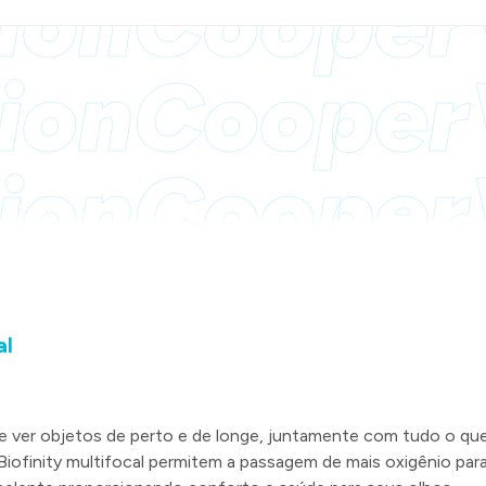
ion
Cooper
ion
Cooper
ion
Cooper
al
e ver objetos de perto e de longe, juntamente com tudo o que
iofinity multifocal permitem a passagem de mais oxigênio para