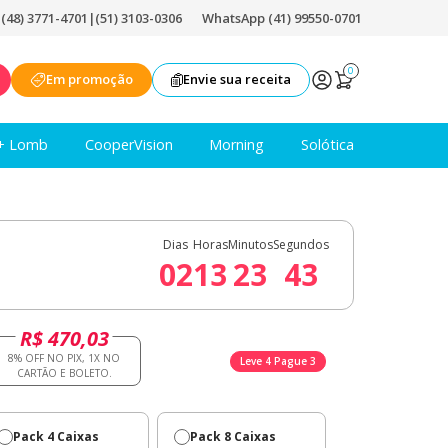
|
(48) 3771-4701
|
(51) 3103-0306
WhatsApp (41) 99550-0701
0
Em promoção
Envie sua receita
+ Lomb
CooperVision
Morning
Solótica
Dias
Horas
Minutos
Segundos
02
13
23
42
R$ 470,03
Leve 4 Pague 3
Pack 4 Caixas
Pack 8 Caixas