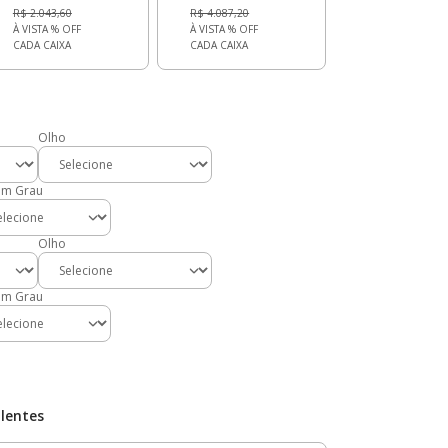
R$ 2.043,60
R$ 4.087,20
À VISTA
% OFF
À VISTA
% OFF
CADA CAIXA
CADA CAIXA
Olho
em Grau
Olho
em Grau
lentes