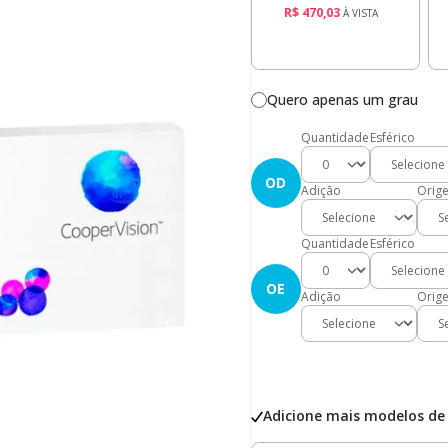
R$ 470,03
À VISTA
Quero apenas um grau
Quantidade
Esférico
OD
Adição
Orig
Quantidade
Esférico
OE
Adição
Orig
Adicione mais modelos de 