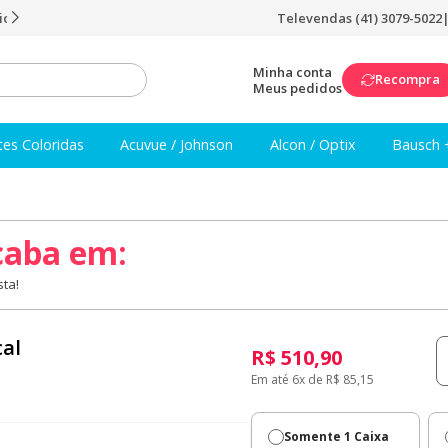
Televendas (41) 3079-5022
Frete Grátis a partir de R$249
Minha conta
Recompra
Meus pedidos
tes Coloridas
Acuvue / Johnson
Alcon / Optix
Bausch 
caba em:
ta!
cal
R$ 510,90
Em até 6x de R$ 85,15
Somente 1 Caixa