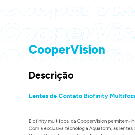
CooperVis
CooperVis
CooperVision
CooperVis
Descrição
Lentes de Contato Biofinity Multifoc
Biofinity multifocal da CooperVision permitem-lh
Com a exclusiva técnologia Aquaform, as lentes B