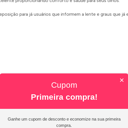
celente proporcionando conforto e saúde para seus olhos.
eposição para já usuários que informem a lente e graus que já
×
Cupom
Primeira compra!
Ganhe um cupom de desconto e economize na sua primeira
compra.