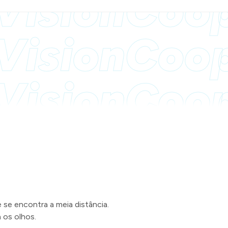
Vision
Coop
Vision
Coop
Vision
Coop
 se encontra a meia distância.
 os olhos.