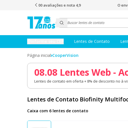
s e nota 4,9
O envio mais rápido do Brasil
Informe seu CEP
Lentes de Contato
Len
Página inicial
CooperVision
08.08 Lentes Web - A
Lentes de contato em oferta + 8% de desconto no à vis
Lentes de Contato Biofinity Multifo
Caixa com 6 lentes de contato