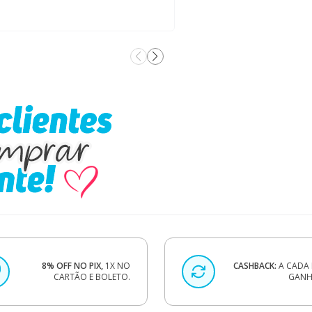
8% OFF NO PIX,
1X NO
CASHBACK:
A CADA 
CARTÃO E BOLETO.
GANHE