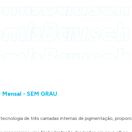
omb
Bausc
omb
Bausc
omb
Bausc
 - Mensal - SEM GRAU
a tecnologia de três camadas internas de pigmentação, propo