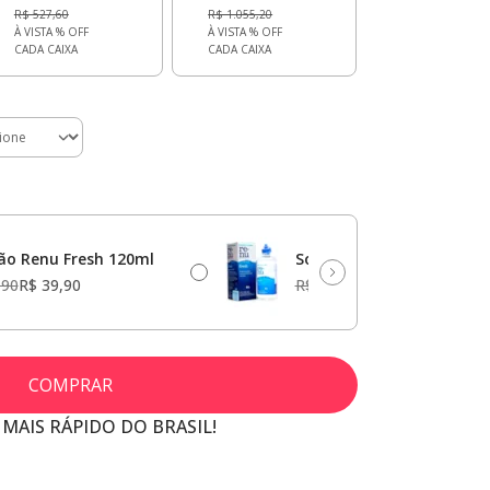
R$ 527,60
R$ 1.055,20
À VISTA
% OFF
À VISTA
% OFF
CADA CAIXA
CADA CAIXA
ão Renu Fresh 120ml
Solução Renu Fresh 355m
,90
R$ 39,90
R$ 59,90
R$ 49,90
COMPRAR
 MAIS RÁPIDO DO BRASIL!