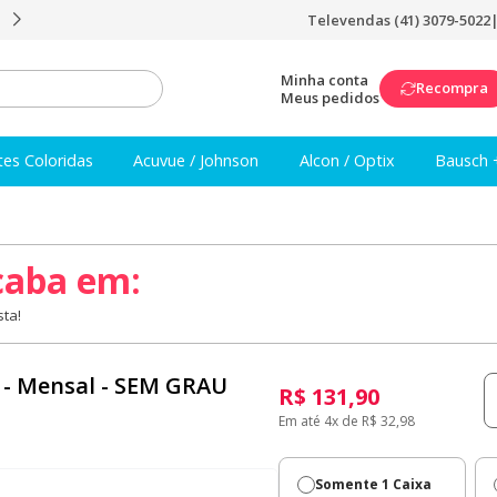
Televendas (41) 3079-5022
Frete Grátis a partir de R$249
Minha conta
Recompra
Meus pedidos
tes Coloridas
Acuvue / Johnson
Alcon / Optix
Bausch 
caba em:
ta!
 - Mensal - SEM GRAU
R$ 131,90
Em até 4x de R$ 32,98
Somente 1 Caixa