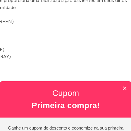
ue proporciona uma fácil adaptação das lentes em seus olhos.
alidade.
GREEN)
E)
GRAY)
×
Cupom
Primeira compra!
nge)
Ganhe um cupom de desconto e economize na sua primeira