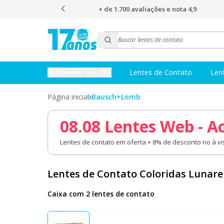
s e nota 4,9
O envio mais rápido do Brasil
Informe seu CEP
Lentes de Contato
Len
Página inicial
Bausch+Lomb
08.08 Lentes Web - A
Lentes de contato em oferta + 8% de desconto no à vis
Lentes de Contato Coloridas Lunare
Caixa com 2 lentes de contato