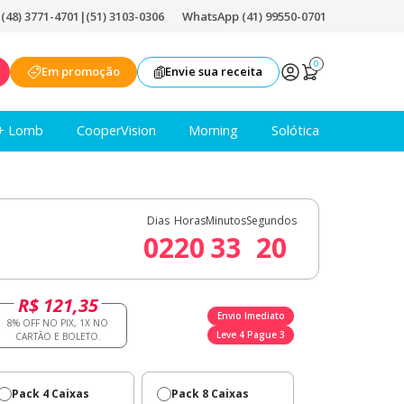
|
(48) 3771-4701
|
(51) 3103-0306
WhatsApp (41) 99550-0701
0
Em promoção
Envie sua receita
+ Lomb
CooperVision
Morning
Solótica
Dias
Horas
Minutos
Segundos
02
20
33
19
R$ 121,35
Envio Imediato
Leve 4 Pague 3
Pack 4 Caixas
Pack 8 Caixas