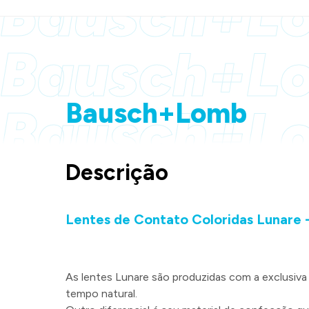
Bausch+L
Bausch+L
Bausch+Lomb
Bausch+L
Descrição
Lentes de Contato Coloridas Lunare
As lentes Lunare são produzidas com a exclusiv
tempo natural.