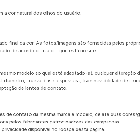
m a cor natural dos olhos do usuário.
do final da cor. As fotos/imagens são fornecidas pelos própr
erado de acordo com a cor que está no site.
smo modelo ao qual está adaptado (a), qualquer alteração d
l, diâmetro, curva base, espessura, transmissibilidade de oxig
daptação de lentes de contato.
ntes de contato da mesma marca e modelo, de até duas cores/g
oria pelos fabricantes patrocinadores das campanhas.
 privacidade disponível no rodapé desta página.