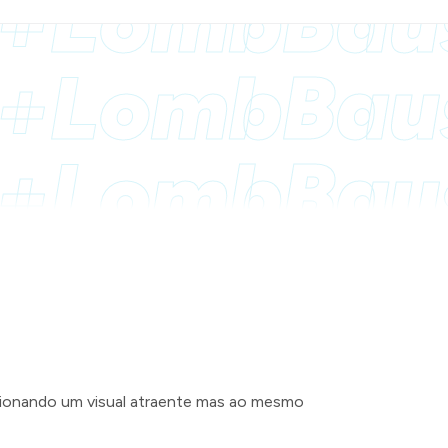
h+Lomb
Bau
h+Lomb
Bau
h+Lomb
Bau
rcionando um visual atraente mas ao mesmo