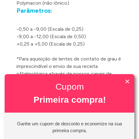
Polymacon (não iônico)
Parâmetros:
-0,50 a -9,00 (Escala de 0,25)
-9,00 a -12,00 (Escala de 0,50)
+0,25 a +5,00 (Escala de 0,25)
*Para aquisição de lentes de contato de grau é
imprescindível o envio de sua receita
oftalmológica através de nossos canais de
×
atendimento
Cupom
Recomendamos que para reposição mantenha
Primeira compra!
o mesmo modelo ao qual está adaptado (a),
qualquer alteração deverá ser previamente
orientada por seu médico oftalmologista, pois
Ganhe um cupom de desconto e economize na sua
as lentes diferem em material, diâmetro, curva
primeira compra.
base, espessura, transmissibilidade de oxigênio,