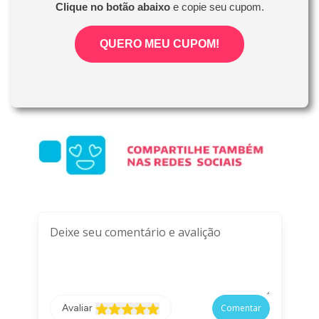
hidratação e prazo de descarte, características
Clique no botão abaixo
e copie seu cupom.
estas que interferem no uso e adaptação de
lentes de contato.
QUERO MEU CUPOM!
Ficou com dúvidas? Nossa equipe está à sua
disposição em nossos canais de atendimento!
Avaliar
Comentar