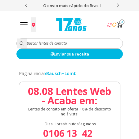
 nota 5,0
O envio mais rápido do Brasil
Fret
0
Enviar sua receita
Página inicial
Bausch+Lomb
08.08 Lentes Web
- Acaba em:
Lentes de contato em oferta + 8% de desconto
no à vista!
Dias
Horas
Minutos
Segundos
01
06
13
42