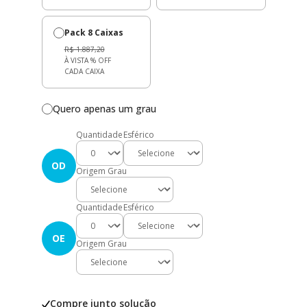
Pack 8 Caixas
R$ 1.887,20
À VISTA
% OFF
CADA CAIXA
Quero apenas um grau
Quantidade
Esférico
OD
Origem Grau
Quantidade
Esférico
OE
Origem Grau
Compre junto solução