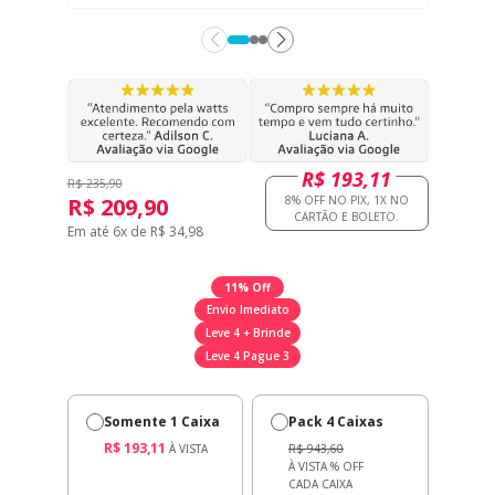
R$ 193,11
R$ 235,90
R$ 209,90
Em até 6x de R$ 34,98
11% Off
Envio Imediato
Leve 4 + Brinde
Leve 4 Pague 3
Somente 1 Caixa
Pack 4 Caixas
R$ 193,11
À VISTA
R$ 943,60
À VISTA
% OFF
CADA CAIXA