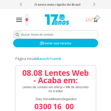
o Brasil
Frete Grátis a partir de R$249
0
Enviar sua receita
Página inicial
Bausch+Lomb
08.08 Lentes Web
- Acaba em:
Lentes de contato em oferta + 8% de desconto
no à vista!
Dias
Horas
Minutos
Segundos
03
00
15
59