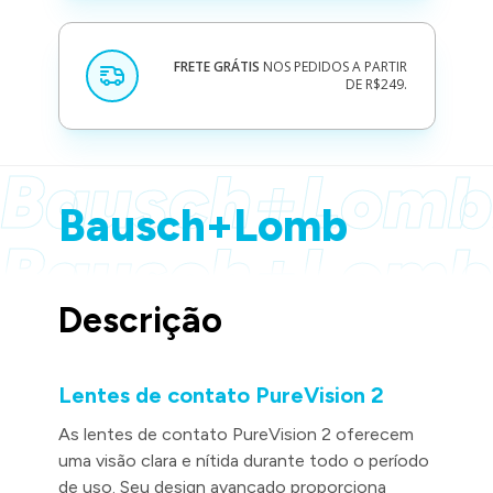
FRETE GRÁTIS
NOS PEDIDOS A PARTIR
DE R$249.
Bausch+Lomb
Bausch+Lomb
Bausch+Lomb
Descrição
Bausch+Lomb
Lentes de contato PureVision 2
As lentes de contato PureVision 2 oferecem
uma visão clara e nítida durante todo o período
de uso. Seu design avançado proporciona