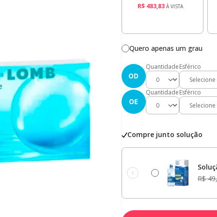
R$ 483,83
À VISTA
Quero apenas um grau
Quantidade
Esférico
OD
Quantidade
Esférico
OE
Compre junto solução
Soluç
R$ 49