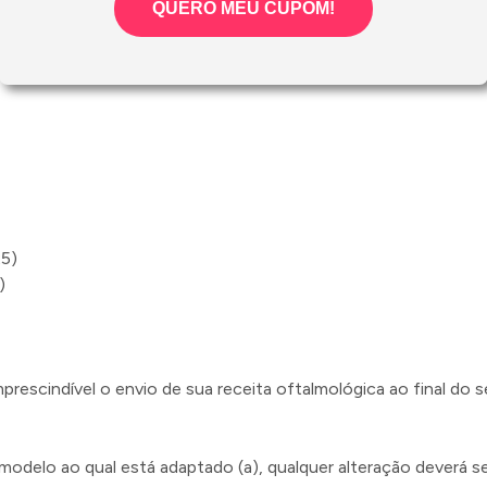
QUERO MEU CUPOM!
:
25)
)
mprescindível o envio de sua receita oftalmológica ao final do
elo ao qual está adaptado (a), qualquer alteração deverá se