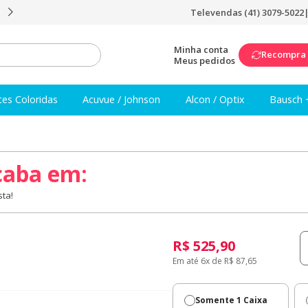
Televendas (41) 3079-5022
Frete Grátis a partir de R$249
Minha conta
Recompra
Meus pedidos
tes Coloridas
Acuvue / Johnson
Alcon / Optix
Bausch 
caba em:
ta!
R$ 525,90
Em até 6x de R$ 87,65
Somente 1 Caixa