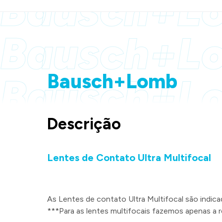
Bausch+L
Bausch+L
Bausch+Lomb
Bausch+L
Descrição
Lentes de Contato Ultra Multifocal
As Lentes de contato Ultra Multifocal são indica
***Para as lentes multifocais fazemos apenas a r