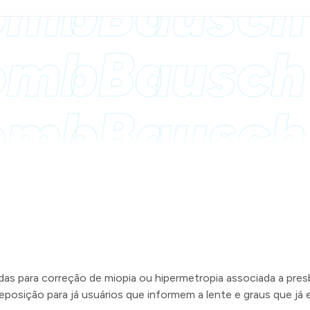
omb
Bausc
omb
Bausc
omb
Bausc
das para correção de miopia ou hipermetropia associada a presb
eposição para já usuários que informem a lente e graus que já