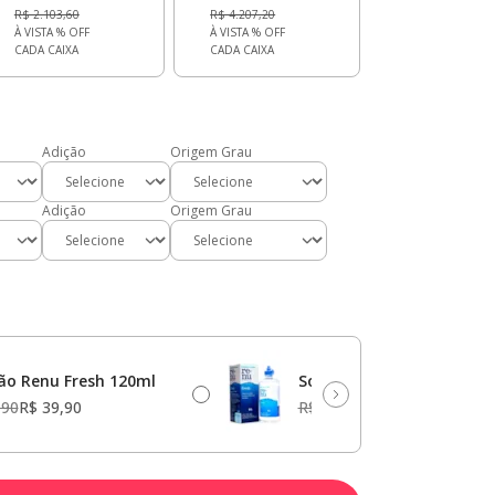
R$ 2.103,60
R$ 4.207,20
À VISTA
% OFF
À VISTA
% OFF
CADA CAIXA
CADA CAIXA
Adição
Origem Grau
Adição
Origem Grau
ão Renu Fresh 120ml
Solução Renu Fresh 355m
,90
R$ 39,90
R$ 59,90
R$ 49,90