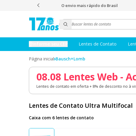
s e nota 4,9
O envio mais rápido do Brasil
Informe seu CEP
Lentes de Contato
Len
Página inicial
Bausch+Lomb
08.08 Lentes Web - A
Lentes de contato em oferta + 8% de desconto no à vis
Lentes de Contato Ultra Multifocal
Caixa com 6 lentes de contato