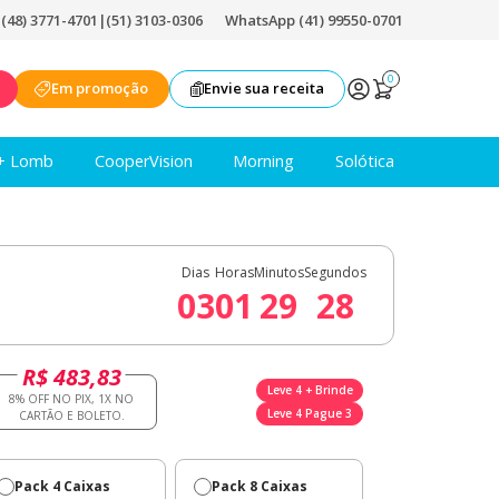
|
(48) 3771-4701
|
(51) 3103-0306
WhatsApp (41) 99550-0701
0
Em promoção
Envie sua receita
+ Lomb
CooperVision
Morning
Solótica
Dias
Horas
Minutos
Segundos
03
01
29
27
R$ 483,83
Leve 4 + Brinde
Leve 4 Pague 3
Pack 4 Caixas
Pack 8 Caixas