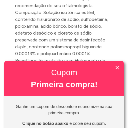
recomendação do seu oftalmologista.
Composição: Solução isotônica estéril,
contendo hialuronato de sódio, sulfobetaína,
poloxamina, ácido bórico, borato de sódio,
edetato dissódico e cloreto de sódio;
preservada com um sistema de desinfecção
duplo, contendo poliaminopropil biguanide
0.00013% e poliquartenário 0.0001%.
Benefícios: Formulação com Hialuronato de
×
Sódio e pH compatível com o da lágrima
Cupom
saudável, que proporciona conforto por até 20
horas; Ajuda a prevenir a desnaturação de
Primeira compra!
proteínas da lágrima, mantendo as lentes limpas
e a inibir a formação de depósitos que podem
causar desconforto e reduzir o período de uso
Ganhe um cupom de desconto e economize na sua
das lentes.
primeira compra.
Frasco com 300ml
Clique no botão abaixo
e copie seu cupom.