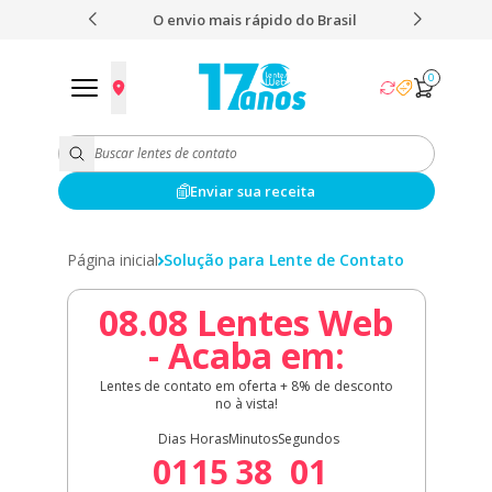
 nota 5,0
O envio mais rápido do Brasil
Fret
0
Enviar sua receita
Página inicial
Solução para Lente de Contato
08.08 Lentes Web
- Acaba em:
Lentes de contato em oferta + 8% de desconto
no à vista!
Dias
Horas
Minutos
Segundos
01
15
38
01