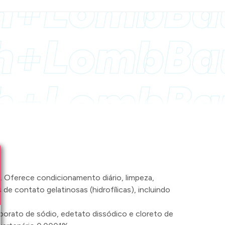
h+Lomb
Ba
h+Lomb
Ba
h+Lomb
Ba
s. Oferece condicionamento diário, limpeza,
 contato gelatinosas (hidrofílicas), incluindo
 borato de sódio, edetato dissódico e cloreto de