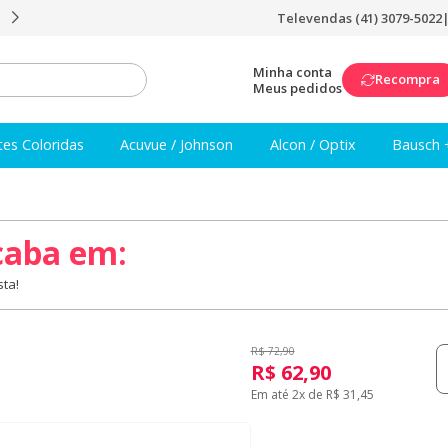
Televendas (41) 3079-5022
Frete Grátis a partir de R$249
Minha conta
Recompra
Meus pedidos
tes Coloridas
Acuvue / Johnson
Alcon / Optix
Bausch 
caba em:
ta!
R$ 72,90
R$ 62,90
Em até 2x de R$ 31,45