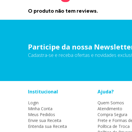
O produto não tem reviews.
Participe da nossa Newslette
Cadastra-se e receba ofertas e novidades exclusi
Institucional
Ajuda?
Login
Quem Somos
Minha Conta
Atendimento
Meus Pedidos
Compra Segura
Envie sua Receita
Frete e Formas d
Entenda sua Receita
Política de Troca