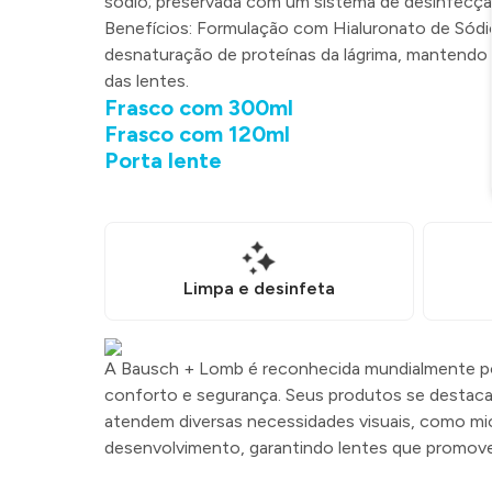
sódio; preservada com um sistema de desinfecção
Benefícios: Formulação com Hialuronato de Sódio
desnaturação de proteínas da lágrima, mantendo 
das lentes.
Frasco com 300ml
Frasco com 120ml
Porta lente
Limpa e desinfeta
A Bausch + Lomb é reconhecida mundialmente por
conforto e segurança. Seus produtos se destaca
atendem diversas necessidades visuais, como mi
desenvolvimento, garantindo lentes que promove