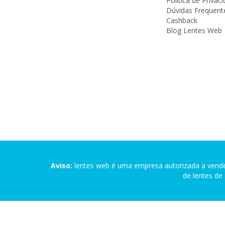
Política de Privac
Dúvidas Frequent
Cashback
Blog Lentes Web
Aviso:
lentes web é uma empresa autorizada a vender
de lentes de