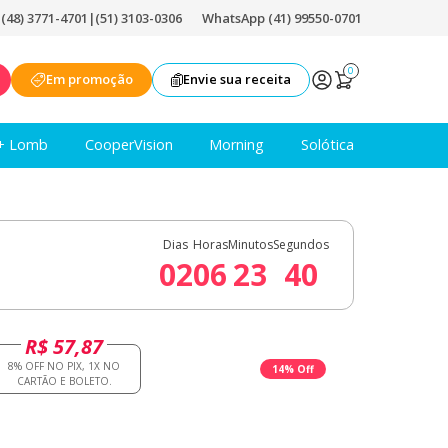
|
(48) 3771-4701
|
(51) 3103-0306
WhatsApp (41) 99550-0701
0
Em promoção
Envie sua receita
+ Lomb
CooperVision
Morning
Solótica
Dias
Horas
Minutos
Segundos
02
06
23
39
R$ 57,87
14% Off