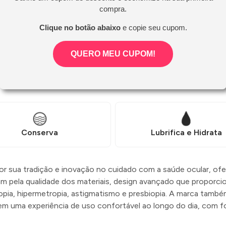
 duplo, contendo poliaminopropil biguanide 0.00013% e poliq
compra.
 e pH compatível com o da lágrima saudável, que proporciona c
as lentes limpas e a inibir a formação de depósitos que podem
Clique no botão abaixo
e copie seu cupom.
QUERO MEU CUPOM!
Conserva
Lubrifica e Hidrata
 sua tradição e inovação no cuidado com a saúde ocular, ofe
m pela qualidade dos materiais, design avançado que proporci
opia, hipermetropia, astigmatismo e presbiopia. A marca tamb
m uma experiência de uso confortável ao longo do dia, com f