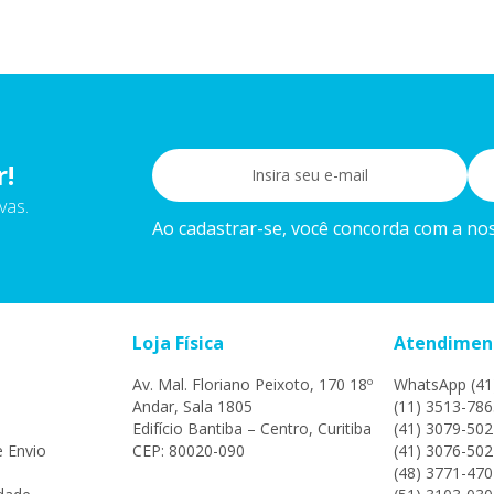
r!
vas.
Ao cadastrar-se, você concorda com a noss
Loja Física
Atendimen
Av. Mal. Floriano Peixoto, 170 18º
WhatsApp (41
Andar, Sala 1805
(11) 3513-786
Edifício Bantiba – Centro, Curitiba
(41) 3079-502
e Envio
CEP: 80020-090
(41) 3076-502
(48) 3771-470