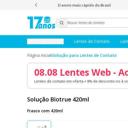
s e nota 5,0
O envio mais rápido do Brasil
Informe seu CEP
Lentes de Contato
Len
Página inicial
Solução para Lentes de Contato
08.08 Lentes Web - A
Lentes de contato em oferta + 8% de desconto no à vis
Solução Biotrue 420ml
Frasco com 420ml