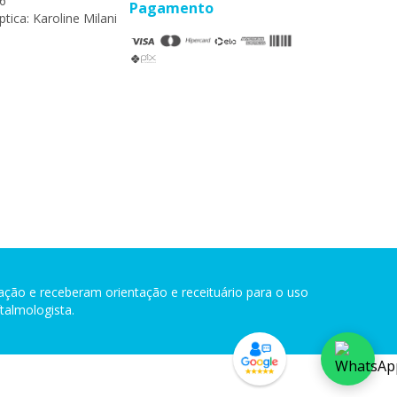
6
Pagamento
tica: Karoline Milani
ção e receberam orientação e receituário para o uso
talmologista.