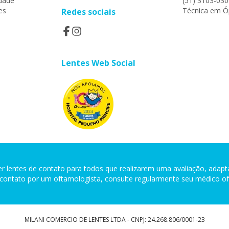
idade
(51) 3103-030
es
Técnica em Óp
Redes sociais
Lentes Web Social
 lentes de contato para todos que realizarem uma avaliação, adapta
 contato por um oftamologista, consulte regularmente seu médico of
MILANI COMERCIO DE LENTES LTDA - CNPJ: 24.268.806/0001-23