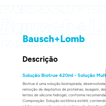
Bausch+L
Bausch+L
Bausch+Lomb
Bausch+L
Descrição
Solução Biotrue 420ml - Solução Mul
Biotrue é uma solução bioinspirada, desenvolvida
remoção de depósitos de proteínas, lavagem, des
lentes de silicone hidrogel, conforme recomenda
Composição: Solução isotônica estéril, contendo 