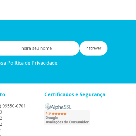
Inscrever
a Política de Privacidade.
to
Certificados e Segurança
) 99550-0701
3
2
2
1