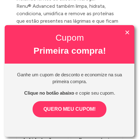
Renu® Advanced também limpa, hidrata,
condiciona, umidifica e remove as proteínas
que estão presentes nas lágrimas e que ficam
impregnadas nas lentes, podendo causar
×
Cupom
desconforto durante sua utilização.
Frasco com 120ml
Primeira compra!
Ganhe um cupom de desconto e economize na sua
Triplo sistema de
Elimina 99,9%
primeira compra.
desinfecção
dos germes
Clique no botão abaixo
e copie seu cupom.
QUERO MEU CUPOM!
Garante até 20h
Compatível com