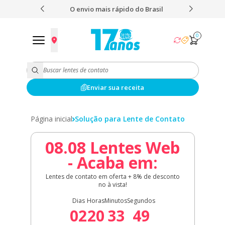
 nota 4,9
O envio mais rápido do Brasil
Fret
0
Enviar sua receita
Página inicial
Solução para Lente de Contato
08.08 Lentes Web
- Acaba em:
Lentes de contato em oferta + 8% de desconto
no à vista!
Dias
Horas
Minutos
Segundos
02
20
33
49