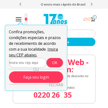
 nota 4,9
O envio mais rápido do Brasil
Fret
0
Confira promoções,
condições especiais e prazos
Enviar sua receita
de recebimento de acordo
com a sua localidade.
Insira
seu CEP abaixo.
08.08 Lentes Web -
OK
Acaba em:
OU
Lentes de contato em oferta + 8% de desconto no
Faça seu login
à vista!
FECHAR
Dias
Horas
Minutos
Segundos
02
20
26
34