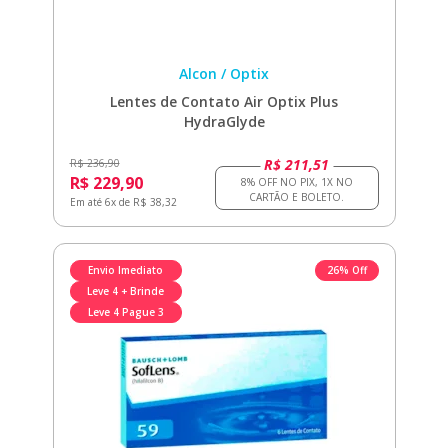
Alcon / Optix
Lentes de Contato Air Optix Plus
HydraGlyde
R$ 211,51
R$ 236,90
R$ 229,90
Em até 6x de R$ 38,32
Envio Imediato
26% Off
Leve 4 + Brinde
Leve 4 Pague 3