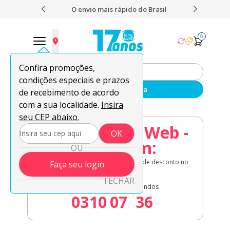
 nota 4,9
O envio mais rápido do Brasil
Fret
0
Confira promoções,
condições especiais e prazos
Enviar sua receita
de recebimento de acordo
com a sua localidade.
Insira
seu CEP abaixo.
08.08 Lentes Web -
OK
Acaba em:
OU
Lentes de contato em oferta + 8% de desconto no
Faça seu login
à vista!
FECHAR
Dias
Horas
Minutos
Segundos
03
10
07
35