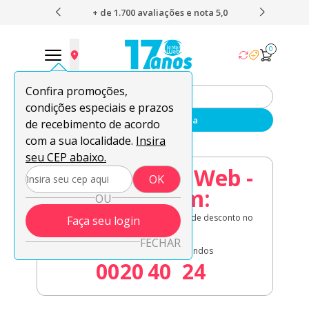
s e nota 5,0
O envio mais rápido do Brasil
F
0
Confira promoções,
condições especiais e prazos
Enviar sua receita
de recebimento de acordo
com a sua localidade.
Insira
seu CEP abaixo.
08.08 Lentes Web -
OK
Acaba em:
OU
Lentes de contato em oferta + 8% de desconto no
Faça seu login
à vista!
FECHAR
Dias
Horas
Minutos
Segundos
00
20
40
23