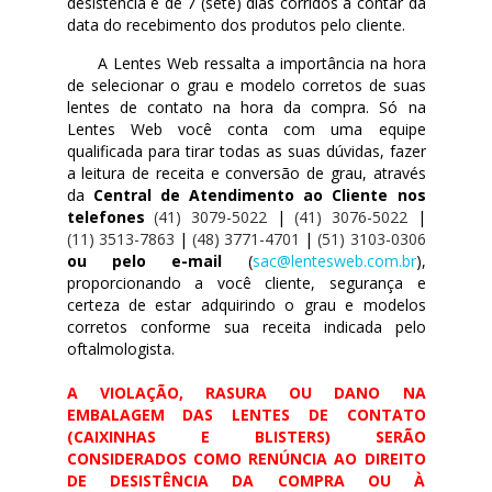
desistência é de 7 (sete) dias corridos a contar da
data do recebimento dos produtos pelo cliente.
A Lentes Web ressalta a importância na hora
de selecionar o grau e modelo corretos de suas
lentes de contato na hora da compra. Só na
Lentes Web você conta com uma equipe
qualificada para tirar todas as suas dúvidas, fazer
a leitura de receita e conversão de grau, através
da
Central de Atendimento ao Cliente nos
telefones
(41) 3079-5022
|
(41) 3076-5022
|
(11) 3513-7863
|
(48) 3771-4701
|
(51) 3103-0306
ou pelo e-mail
(
sac@lentesweb.com.br
),
proporcionando a você cliente, segurança e
certeza de estar adquirindo o grau e modelos
corretos conforme sua receita indicada pelo
oftalmologista.
A VIOLAÇÃO, RASURA OU DANO NA
EMBALAGEM DAS LENTES DE CONTATO
(CAIXINHAS E BLISTERS) SERÃO
CONSIDERADOS COMO RENÚNCIA AO DIREITO
DE DESISTÊNCIA DA COMPRA OU À