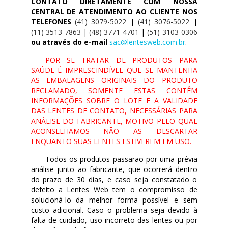
CONTATO DIRETAMENTE COM NOSSA
CENTRAL DE ATENDIMENTO AO CLIENTE NOS
TELEFONES
(41) 3079-5022
|
(41) 3076-5022
|
(11) 3513-7863
|
(48) 3771-4701
|
(51) 3103-0306
ou através do e-mail
sac@lentesweb.com.br
.
POR SE TRATAR DE PRODUTOS PARA
SAÚDE É IMPRESCINDÍVEL QUE SE MANTENHA
AS EMBALAGENS ORIGINAIS DO PRODUTO
RECLAMADO, SOMENTE ESTAS CONTÊM
INFORMAÇÕES SOBRE O LOTE E A VALIDADE
DAS LENTES DE CONTATO, NECESSÁRIAS PARA
ANÁLISE DO FABRICANTE, MOTIVO PELO QUAL
ACONSELHAMOS NÃO AS DESCARTAR
ENQUANTO SUAS LENTES ESTIVEREM EM USO.
Todos os produtos passarão por uma prévia
análise junto ao fabricante, que ocorrerá dentro
do prazo de 30 dias, e caso seja constatado o
defeito a Lentes Web tem o compromisso de
solucioná-lo da melhor forma possível e sem
custo adicional. Caso o problema seja devido à
falta de cuidado, uso incorreto das lentes ou por